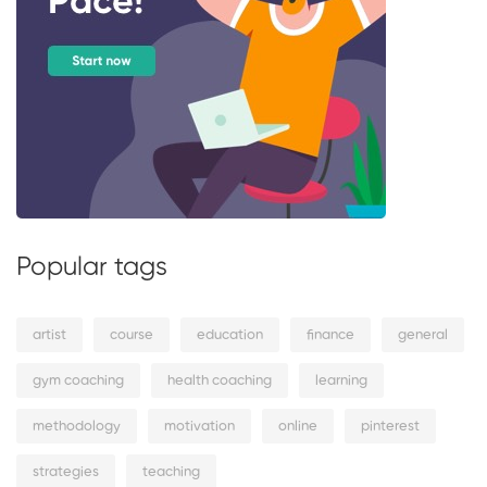
Popular tags
artist
course
education
finance
general
gym coaching
health coaching
learning
methodology
motivation
online
pinterest
strategies
teaching