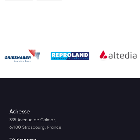
Adresse
335 Avenue de Colmar,
67100 Strasbourg, France